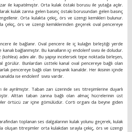
zar ile kapatılmıştır. Orta kulak östaki borusu ile yutağa açılır.
ılarak kulak zarına gelen basınç östaki borusundan gelen basınç
engellenir. Orta kulakta çekiç, örs ve üzengi kemikleri bulunur.
ayla çekiç, örs ve üzengi kemiklerinden geçerek oval pencereye
ere ile bağlanır. Oval pencere ile iç kulağın birleştiği yerde
analı bağlanmıştır. Bu kanalların içi endolenf sıvısı ile doludur.
oz (kohlea) adını alır. Bu yapıyı incelersek tepe noktada birleşen,
nal görülür. Bunlardan üstteki kanal oval pencereye bağlı olan
varlak pencereye bağlı olan timpanik kanaldır. Her ikisinin içinde
kanalda ise endolenf sıvısı vardır.
 ile ayrılmıştır. Taban zarı üzerinde ses titreşimlerine duyarlı
iştir. Alttan taban zarına bağlı olan almaç hücrelerinin üst
üyler örtücü zar içine gömülüdür. Corti organı da beyne giden
tarafından toplanan ses dalgalarının kulak yolunu geçerek, kulak
nda oluşan titreşimler orta kulakdan sırayla çekiç, örs ve üzengi