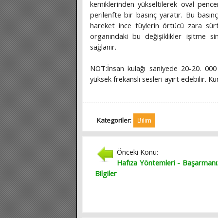
kemiklerinden yükseltilerek oval pencer
perilenfte bir basınç yaratır. Bu basınç
hareket ince tüylerin örtücü zara sür
organındaki bu değişiklikler işitme sin
sağlanır.
NOT:İnsan kulağı saniyede 20-20. 000 
yüksek frekanslı sesleri ayırt edebilir. K
Kategoriler:
Bilim
Önceki Konu:
Hafıza Yöntemleri - Başarmanı
Bilgiler