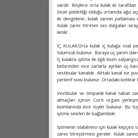
vardır. Böylece orta kulak iki tarafdan 
Sesin şiddetliği olduğu ortamda ağız aç
ile dengelenir, kulak zarının patlaması 
Kulak zarını titreten ses dalgaları sır
iletilir.
İÇ KULAK:Orta kulak iç kulağa oval penc
tulumcuk bulunur. Buraya üç yarım daire k
İç kulakta işitme ile ilgili kısım salyang
birbirinden ince zarlarla ayrılan üç ka
vestibular kanaldır. Alttaki kanal ise yu
perilenf sıvısı bulunur. Ortadaki kohlear 
Vestibular ve timpanik kanal taban zarı
almaçları içeren Corti organı yerleşm
kısımlarında ince tüyler bulunur. Bu t
işitme sinirleri ile bağlantılıdır.
İşitmenin olabilmesi için kulak kepçesi 
zarını titreştirmesi gerekir. Kulak zarı